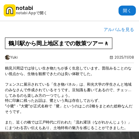
notabi
開く
notabi Appで開く
アルバムを見る
鶴川駅から岡上地区までの散策ツアー🚶
Yuki
2025/11/08
鶴見川周辺では珍しい生き物たちが多く生息しています。普段みることのな
い視点から、生物を観察できたのは良い体験でした。
フェンスに展示されている「生き物パネル」は、和光大学の学生さんと地域
のみなさんで作成されているそうです。豆知識も書いてあるので、チェック
してみるのも楽しみ方の一つでしょう。
特に印象に残ったお話は、鷺という鳥は存在しておらず、
"小鷺"・"大鷺"が正式名称で「鷺」というのはこの2種をまとめた総称なんだ
そうです。
また、近くの橋では江戸時代に行われた「流れ灌頂（ながれかんじょう）」
にまつわる言い伝えもあり、土地特有の魅力を感じることができました。